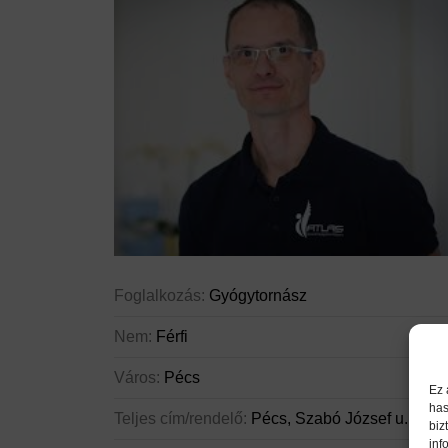
Foglalkozás:
Gyógytornász
Nem:
Férfi
Város:
Pécs
Ez 
has
Teljes cím/rendelő:
Pécs, Szabó József u. 2. fsz
biz
inf