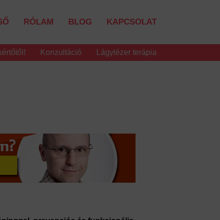
SŐ
RÓLAM
BLOG
KAPCSOLAT
értőtől!
Konzultáció
Lágylézer terápia