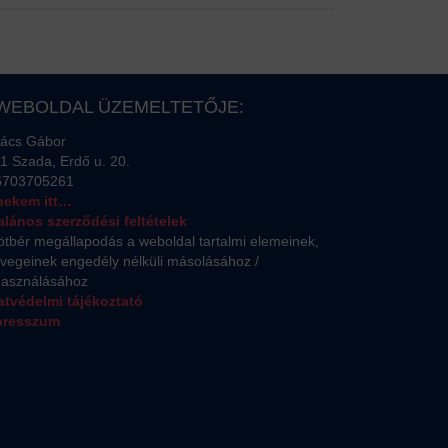
 WEBOLDAL ÜZEMELTETŐJE:
ács Gábor
1 Szada, Erdő u. 20.
6703705261
 nekem itt…
alános szerződési feltételek
ötbér megállapodás a weboldal tartalmi elemeinek,
vegeinek engedély nélküli másolásához /
használásához
tvédelmi tájékoztató
presszum