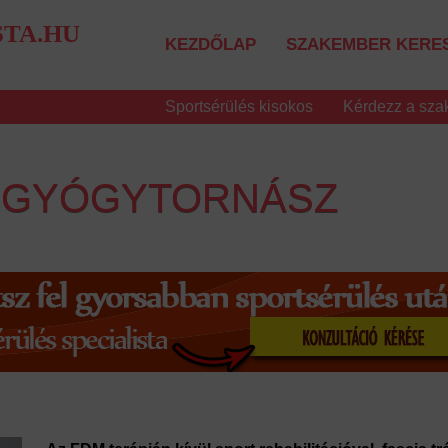
STA.HU
KEZDŐLAP
SZAKEMBER KERE
Sportsérülés kisokos
Kérdezz a szak
S GYÓGYTORNÁSZ