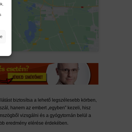
k,
s
se
látást biztosítsa a lehető legszélesebb körben,
szál, hanem az embert „egyben” kezeli, hisz
mszögből vizsgálni és a gyógytornán belül a
obb eredmény elérése érdekében.