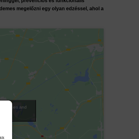
réninggel, prevenciós és funkcionális
 érdemes megelőzni egy olyan edzéssel, ahol a
ng cookies and
ntent
kik