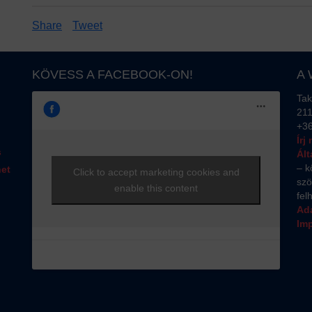
Share
Tweet
KÖVESS A FACEBOOK-ON!
A
Tak
211
+3
Írj
s
Ált
– k
het
Click to accept marketing cookies and
szö
enable this content
fel
Ada
Im