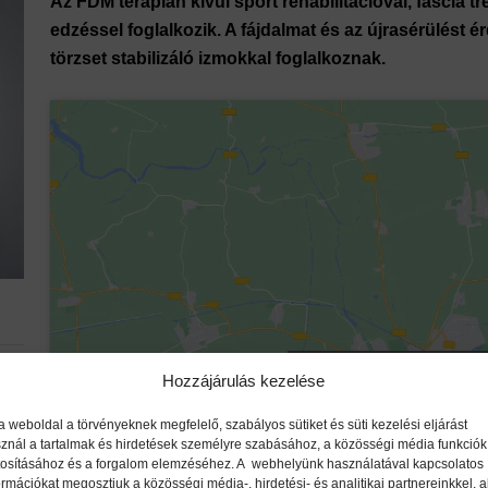
Az FDM terápián kívül sport rehabilitációval, fascia t
edzéssel foglalkozik. A fájdalmat és az újrasérülést
törzset stabilizáló izmokkal foglalkoznak.
Click to accept marketi
Hozzájárulás kezelése
enable this co
a weboldal a törvényeknek megfelelő, szabályos sütiket és süti kezelési eljárást
znál a tartalmak és hirdetések személyre szabásához, a közösségi média funkciók
. 1
tosításához és a forgalom elemzéséhez. A webhelyünk használatával kapcsolatos
ormációkat megosztjuk a közösségi média-, hirdetési- és analitikai partnereinkkel, a