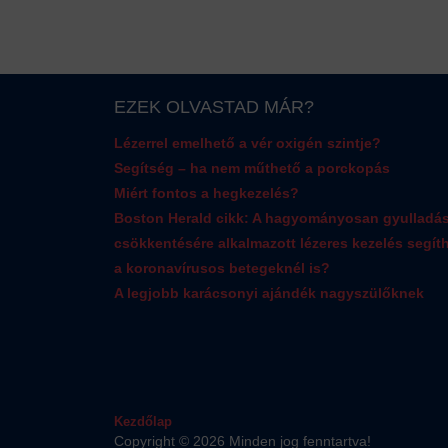
EZEK OLVASTAD MÁR?
Lézerrel emelhető a vér oxigén szintje?
Segítség – ha nem műthető a porckopás
Miért fontos a hegkezelés?
Boston Herald cikk: A hagyományosan gyulladá
csökkentésére alkalmazott lézeres kezelés segít
a koronavírusos betegeknél is?
A legjobb karácsonyi ajándék nagyszülőknek
Kezdőlap
Copyright © 2026 Minden jog fenntartva!