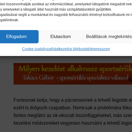
ket összevonhatják azokkal az információkkal, amelyeket látogatónk megadott neki
y amelyeket a látogató által használt más szolgáltatásokból gyűjtöttek.
ogadásával segíti a munkánkat és nagyobb felhasználói élményt biztosíthatunk mi i
ogatóinknak.
Elfogadom
Elutasítom
Beállítások megtekinté
Cookie szabályzat
Adatkezelési tájékoztató
Impresszum
Fontosnak tartja, hogy a pácienseinek a lehető legjobb el
ezért is dolgozik csapatban. Nemcsak a problémára fóku
fontos meglátni az ok-okozati összefüggéseket, más sze
kezelési módszereket vegyesen használni a lehető legj