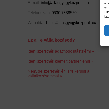
E-mail:
info@atlasgyogykozpont.hu
eze
vag
Elf
Telefonszám:
0630 7338550
lát
Weboldal:
https://atlasgyogykozpont.hu/
Ez a Te vállalkozásod?
Igen, szeretnék adatmódosítást kérni »
Igen, szeretnék kiemelt partner lenni »
Nem, de szeretnék én is felkerülni a
vállalkozásommal »