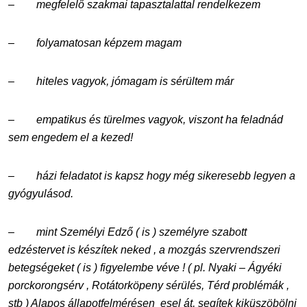
–
megfelelő szakmai tapasztalattal rendelkezem
–
folyamatosan képzem magam
–
hiteles vagyok, jómagam is sérültem már
–
empatikus és türelmes vagyok, viszont ha feladnád
sem engedem el a kezed!
–
házi feladatot is kapsz hogy még sikeresebb legyen a
gyógyulásod.
–
mint Személyi Edző ( is ) személyre szabott
edzéstervet is készítek neked , a mozgás szervrendszeri
betegségeket ( is ) figyelembe véve ! ( pl. Nyaki – Ágyéki
porckorongsérv , Rotátorköpeny sérülés, Térd problémák ,
stb ) Alapos állapotfelmérésen esel át, segítek kiküszöbölni