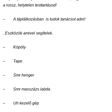
a rossz, helytelen testtartásod!
–
A táplálkozásban is tudok tanácsot adni!
.
Eszközök amivel segítelek.
–
Köpöly
–
Tape
–
Smr henger
–
Smr masszázs labda
–
Uh kezelő gép