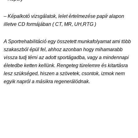
– Képalkotó vizsgálatok, lelet értelmezése papír alapon
illetve CD formájában ( CT, MR, UH,RTG )
A Sportrehabilitáció egy összetett munkafolyamat ami több
szakaszból épül fel, ahhoz azonban hogy mihamarabb
vissza tudj térni az adott sportágadba, vagy a mindennapi
életedbe ketten kellünk. Rengeteg türelemre és kitartásra
lesz szükséged, hiszen a szövetek, csontok, izmok nem
egyik napról a másikra regenerálódnak.